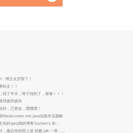
论
rftt : 博主太厉害了！
 感谢站主！！
: 哇，找了半天，终于找到了，谢谢！！！
 膜拜膜拜膜拜
 已收到，已更改，嘿嘿嘿！
期待educoder.net java实践作业题解
博主你好qwq我的博客Yuchen's Bl...
小但 : 你好，建议你按照上述 卸载 jdk 一章，将...